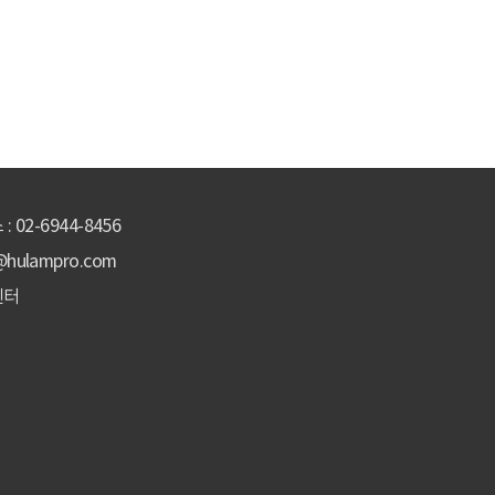
: 02-6944-8456
@hulampro.com
센터